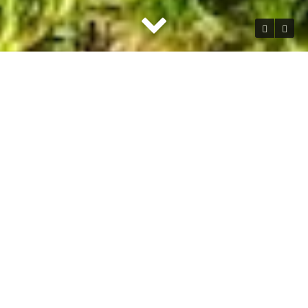
Der Sängerchor
Frohsinn stellt sich
vor
Über das Jahr verteilt singen wir regelmäßig auf
Konzerten von benachbarten und befreundeten
Chören, nehmen auf kulturellen Veranstaltungen
innerhalb der Gemeinde teil, singen auf
Hochzeiten, auf Jubiläen und anderen
Veranstaltungen der Umgebung.